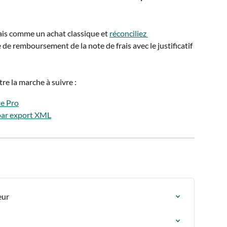
rais comme un achat classique et 
réconciliez 
 de remboursement de la note de frais avec le justificatif 
re la marche à suivre :
te Pro
 par export XML
eur