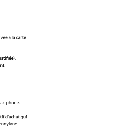
vée à la carte 
stifiée
).
ant
.
martphone. 
if d'achat qui 
ennylane.