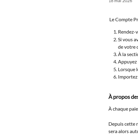
18 mai 2026
 Le Compte Pro
Rendez-vo
Si vous av
de votre 
À la secti
Appuyez su
Lorsque le
Importez v
À propos des
À chaque paie
Depuis cette n
sera alors au