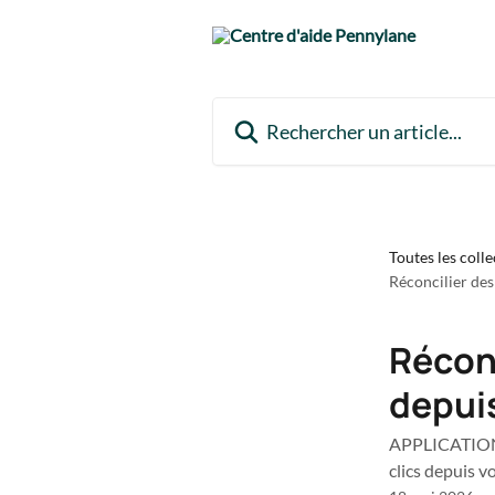
Passer au contenu principal
Rechercher un article...
Toutes les colle
Réconcilier des
Récon
depuis
APPLICATION 
clics depuis 