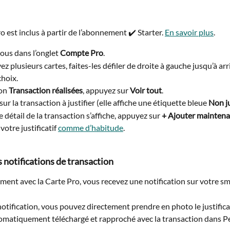
 est inclus à partir de l’abonnement ✔️ Starter. 
En savoir plus
.
us dans l’onglet 
Compte Pro
.
ez plusieurs cartes, faites-les défiler de droite à gauche jusqu’à arri
choix.
on 
Transaction réalisées
, appuyez sur 
Voir tout
.
r la transaction à justifier (elle affiche une étiquette bleue 
Non ju
 détail de la transaction s’affiche, appuyez sur 
+ Ajouter mainten
otre justificatif 
comme d’habitude
.
 notifications de transaction
ment avec la Carte Pro, vous recevez une notification sur votre s
otification, vous pouvez directement prendre en photo le justificat
tomatiquement téléchargé et rapproché avec la transaction dans P