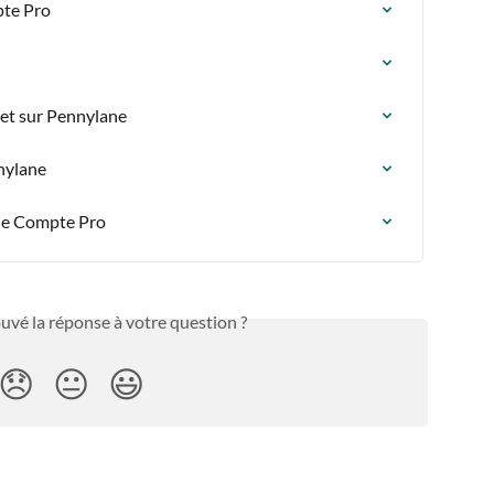
pte Pro
net sur Pennylane
nnylane
 le Compte Pro
uvé la réponse à votre question ?
😞
😐
😃