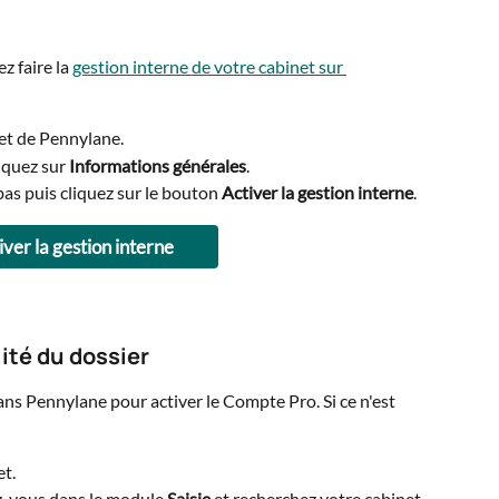
 faire la 
gestion interne de votre cabinet sur 
et de Pennylane.
liquez sur 
Informations générales
.
bas puis cliquez sur le bouton 
Activer la gestion interne
.
iver la gestion interne
ité du dossier
ans Pennylane pour activer le Compte Pro. Si ce n'est 
t.
z-vous dans le module 
Saisie
 et recherchez votre cabinet.