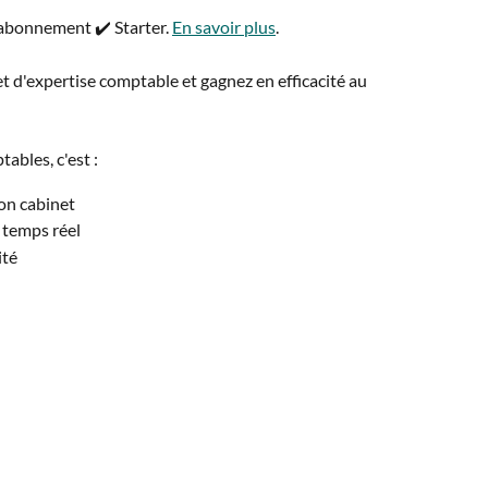
’abonnement ✔️ Starter. 
En savoir plus
.
t d'expertise comptable et gagnez en efficacité au 
ables, c'est :
son cabinet
n temps réel
ité