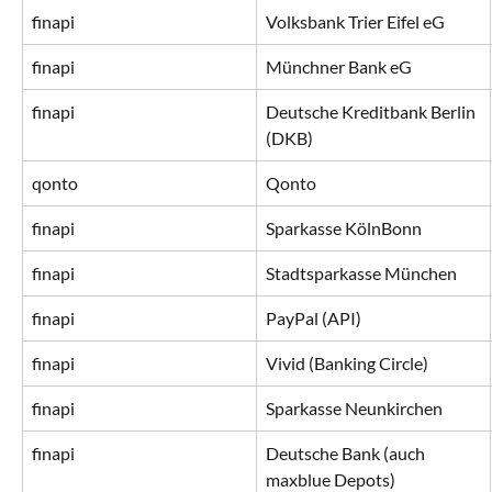
finapi
Volksbank Trier Eifel eG
finapi
Münchner Bank eG
finapi
Deutsche Kreditbank Berlin 
(DKB)
qonto
Qonto
finapi
Sparkasse KölnBonn
finapi
Stadtsparkasse München
finapi
PayPal (API)
finapi
Vivid (Banking Circle)
finapi
Sparkasse Neunkirchen
finapi
Deutsche Bank (auch 
maxblue Depots)