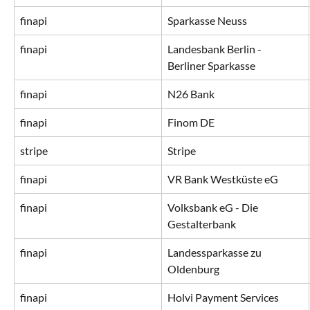
finapi
Sparkasse Neuss
finapi
Landesbank Berlin - 
Berliner Sparkasse
finapi
N26 Bank
finapi
Finom DE
stripe
Stripe
finapi
VR Bank Westküste eG
finapi
Volksbank eG - Die 
Gestalterbank
finapi
Landessparkasse zu 
Oldenburg
finapi
Holvi Payment Services 