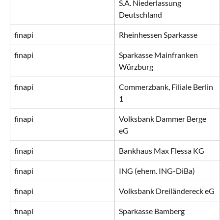
S.A. Niederlassung 
Deutschland
finapi
Rheinhessen Sparkasse
finapi
Sparkasse Mainfranken 
Würzburg
finapi
Commerzbank, Filiale Berlin 
1
finapi
Volksbank Dammer Berge 
eG
finapi
Bankhaus Max Flessa KG
finapi
ING (ehem. ING-DiBa)
finapi
Volksbank Dreiländereck eG
finapi
Sparkasse Bamberg