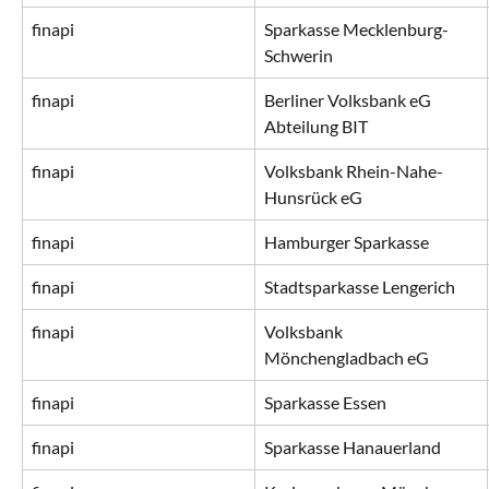
finapi
Sparkasse Mecklenburg-
Schwerin
finapi
Berliner Volksbank eG 
Abteilung BIT
finapi
Volksbank Rhein-Nahe-
Hunsrück eG
finapi
Hamburger Sparkasse
finapi
Stadtsparkasse Lengerich
finapi
Volksbank 
Mönchengladbach eG
finapi
Sparkasse Essen
finapi
Sparkasse Hanauerland