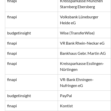
finapi
Kreissparkasse München 
Starnberg Ebersberg
finapi
Volksbank Lüneburger 
Heide eG
budgetinsight
Wise (TransferWise)
finapi
VR Bank Rhein-Neckar eG
finapi
Bankhaus Gebr. Martin AG
finapi
Kreissparkasse Esslingen-
Nürtingen
finapi
VR-Bank Ehningen-
Nufringen eG
budgetinsight
PayPal
finapi
Kontist