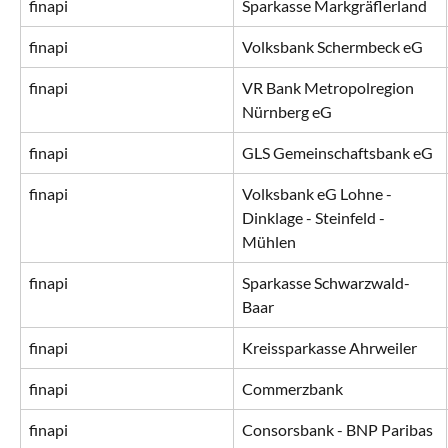
finapi
Sparkasse Markgräflerland
finapi
Volksbank Schermbeck eG
finapi
VR Bank Metropolregion 
Nürnberg eG
finapi
GLS Gemeinschaftsbank eG
finapi
Volksbank eG Lohne - 
Dinklage - Steinfeld - 
Mühlen
finapi
Sparkasse Schwarzwald-
Baar
finapi
Kreissparkasse Ahrweiler
finapi
Commerzbank
finapi
Consorsbank - BNP Paribas 